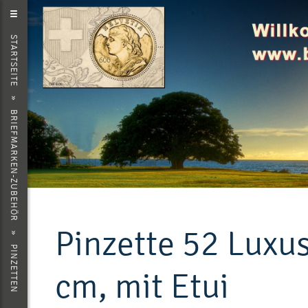
EINKAUFEN
STARTSEITE
ZURÜCK
WARENKORB ANZEIGEN
»
ZUR KASSE GEHEN
BRIEFMARKEN-ZUBEHÖR
Pinzette 52 Luxus
»
PINZETTEN
cm, mit Etui